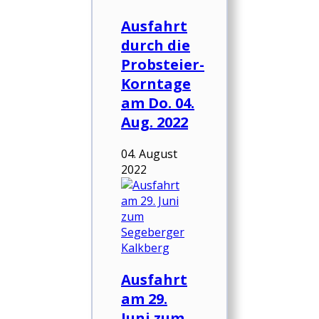
Ausfahrt
durch die
Probsteier-
Korntage
am Do. 04.
Aug. 2022
04. August
2022
Ausfahrt
am 29.
Juni zum