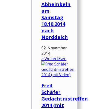
Abheinkeln
am
Samstag
18.10.2014
nach
Norddeich
02. November
2014
> Weiterlesen
Fred
Schäfer
Gedächtnistreffen
2014 (mit