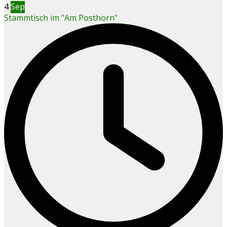
4
Sep
Stammtisch im "Am Posthorn"