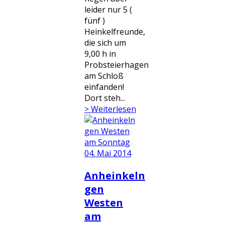
leider nur 5 (
fünf )
Heinkelfreunde,
die sich um
9,00 h in
Probsteierhagen
am Schloß
einfanden!
Dort steh...
> Weiterlesen
Anheinkeln
gen
Westen
am