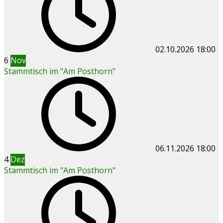
02.10.2026
18:00
6
Nov
Stammtisch im "Am Posthorn"
06.11.2026
18:00
4
Dez
Stammtisch im "Am Posthorn"